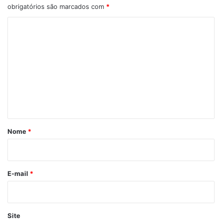
obrigatórios são marcados com
*
C
o
m
e
n
t
á
r
Nome
*
i
o
*
E-mail
*
Site