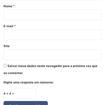
r
Nome
*
i
o
*
E-mail
*
Site
Salvar meus dados neste navegador para a próxima vez que
eu comentar.
Digite uma resposta em números:
4 × 4 =