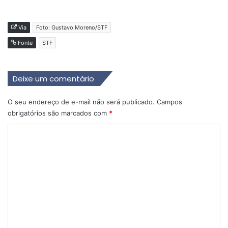
Via
Foto: Gustavo Moreno/STF
Fonte
STF
Deixe um comentário
O seu endereço de e-mail não será publicado.
Campos
obrigatórios são marcados com
*
C
o
m
e
n
t
á