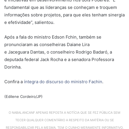
fundamental que as lideranças se conheçam e troquem
informações sobre projetos, para que eles tenham sinergia
e efetividade”, salientou.
Após a fala do ministro Edson Fchin, também se
pronunciaram as conselheiras Daiane Lira
e Jaceguara Dantas, o conselheiro Rodrigo Badaró, a
deputada federal Jack Rocha e a senadora Professora
Dorinha.
Confira a
íntegra do discurso do ministro Fachin
.
(Edilene Cordeiro/JP)
O NABALANCANF APENAS REPOSTA A NOTÍCIA QUE SE FEZ PÚBLICA SEM
TECER QUALQUER COMENTÁRIO A RESPEITO DA MATÉRIA OU SE
RESPONSABILIZAR PELA MESMA. TEM O CUNHO MERAMENTE INFORMATIVO.