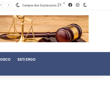
℃
Facebook
Instagram
21
Switch skin
Campos dos Goytacazes
NOSCO
SST/ ERGO