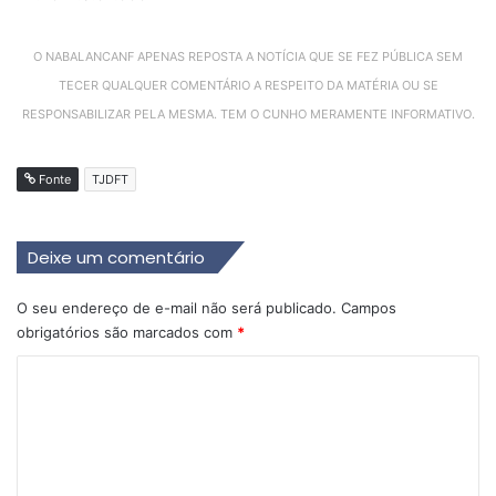
O NABALANCANF APENAS REPOSTA A NOTÍCIA QUE SE FEZ PÚBLICA SEM
TECER QUALQUER COMENTÁRIO A RESPEITO DA MATÉRIA OU SE
RESPONSABILIZAR PELA MESMA. TEM O CUNHO MERAMENTE INFORMATIVO.
Fonte
TJDFT
Deixe um comentário
O seu endereço de e-mail não será publicado.
Campos
obrigatórios são marcados com
*
C
o
m
e