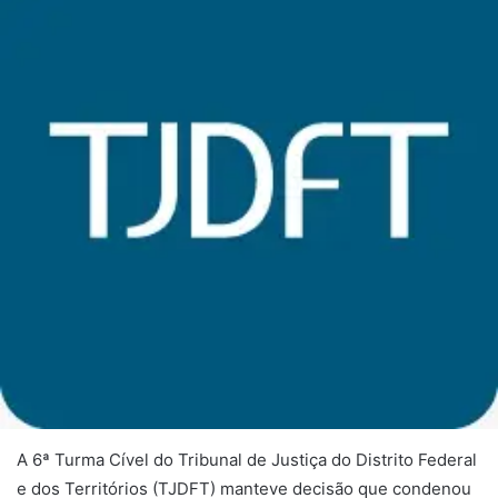
A 6ª Turma Cível do Tribunal de Justiça do Distrito Federal
e dos Territórios (TJDFT) manteve decisão que condenou