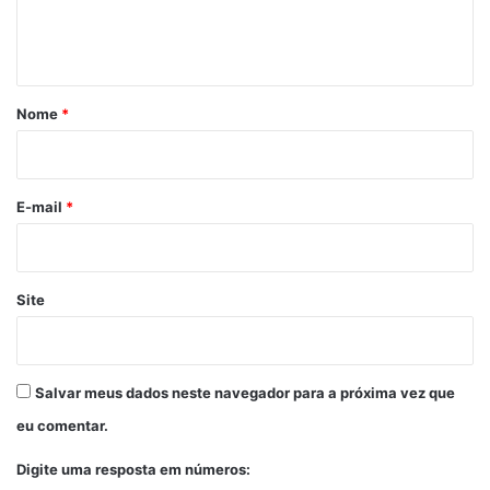
n
t
á
r
Nome
*
i
o
*
E-mail
*
Site
Salvar meus dados neste navegador para a próxima vez que
eu comentar.
Digite uma resposta em números: