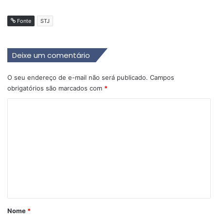
Fonte
STJ
Deixe um comentário
O seu endereço de e-mail não será publicado.
Campos
obrigatórios são marcados com
*
C
o
m
e
n
t
á
r
Nome
*