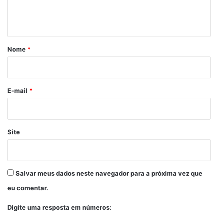
n
t
á
r
Nome
*
i
o
*
E-mail
*
Site
Salvar meus dados neste navegador para a próxima vez que
eu comentar.
Digite uma resposta em números: