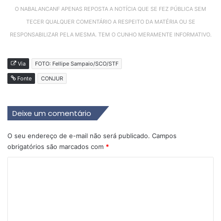
O NABALANCANF APENAS REPOSTA A NOTÍCIA QUE SE FEZ PÚBLICA SEM
TECER QUALQUER COMENTÁRIO A RESPEITO DA MATÉRIA OU SE
RESPONSABILIZAR PELA MESMA. TEM O CUNHO MERAMENTE INFORMATIVO.
Via
FOTO: Fellipe Sampaio/SCO/STF
Fonte
CONJUR
Deixe um comentário
O seu endereço de e-mail não será publicado.
Campos
obrigatórios são marcados com
*
C
o
m
e