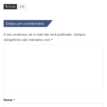
Fonte
STF
Deixe um comentário
O seu endereço de e-mail não será publicado.
Campos
obrigatórios são marcados com
*
C
o
m
e
n
t
á
r
Nome
*
i