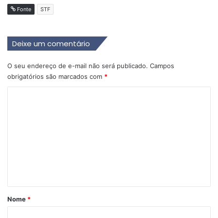
Fonte
STF
Deixe um comentário
O seu endereço de e-mail não será publicado.
Campos
obrigatórios são marcados com
*
C
o
m
e
n
t
á
r
Nome
*
i