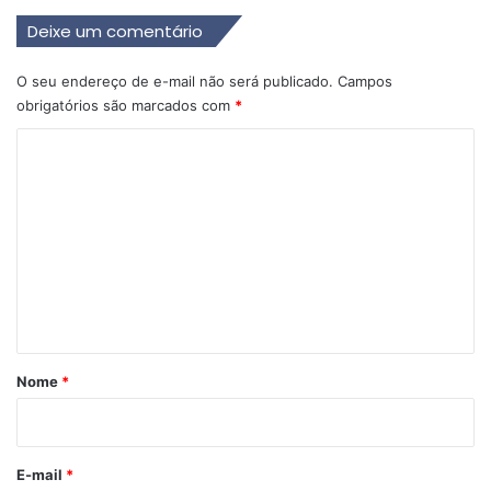
Deixe um comentário
O seu endereço de e-mail não será publicado.
Campos
obrigatórios são marcados com
*
C
o
m
e
n
t
á
r
Nome
*
i
o
*
E-mail
*