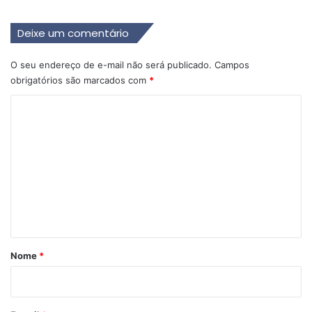
Deixe um comentário
O seu endereço de e-mail não será publicado.
Campos
obrigatórios são marcados com
*
C
o
m
e
n
t
á
r
Nome
*
i
o