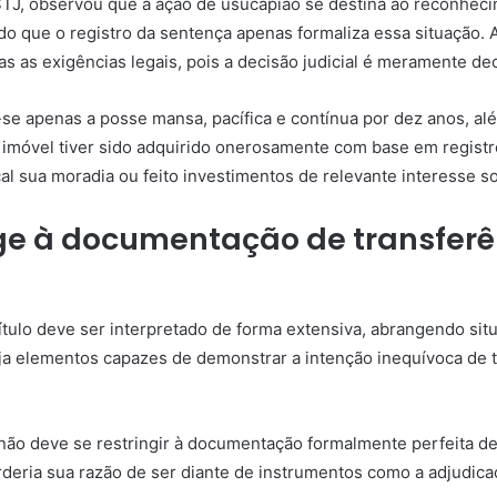
 STJ, observou que a ação de
usucapião
se destina ao reconhecim
do que o registro da
sentença
apenas formaliza essa situação. 
as exigências legais, pois a decisão judicial é meramente decl
-se apenas a posse mansa, pacífica e contínua por dez anos, alé
imóvel tiver sido adquirido onerosamente com base em registro
al sua moradia ou feito investimentos de relevante interesse s
ringe à documentação de transfe
 título deve ser interpretado de forma extensiva, abrangendo 
aja elementos capazes de demonstrar a intenção inequívoca de t
o não deve se restringir à documentação formalmente perfeita d
rderia sua razão de ser diante de instrumentos como a adjudic