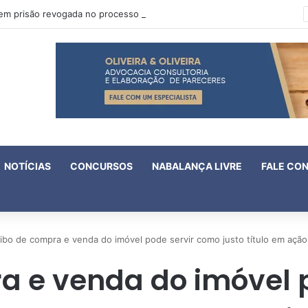
Oruam tem prisão revogada no processo em que é acusado de atentado contra a vida de policiais
NOTÍCIAS
CONCURSOS
NABALANÇA LIVRE
FALE CO
ibo de compra e venda do imóvel pode servir como justo título em ação
a e venda do imóvel 