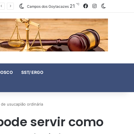
℃
21
Facebook
Instagram
Switch skin
Campos dos Goytacazes
NOSCO
SST/ ERGO
 de usucapião ordinária
pode servir como