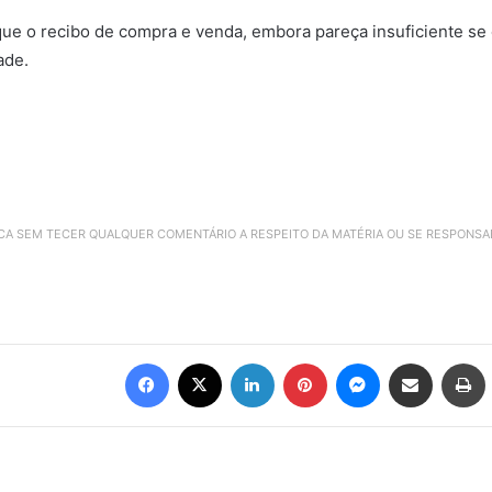
 que o recibo de compra e venda, embora pareça insuficiente se
ade.
ICA SEM TECER QUALQUER COMENTÁRIO A RESPEITO DA MATÉRIA OU SE RESPONS
Facebook
X
Linkedin
Pinterest
Messenger
Compartilhar via e-mail
Imprimir