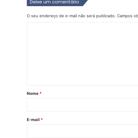
Deixe um comentário
O seu endereço de e-mail não será publicado.
Campos ob
C
o
m
e
n
t
á
r
Nome
*
i
o
*
E-mail
*