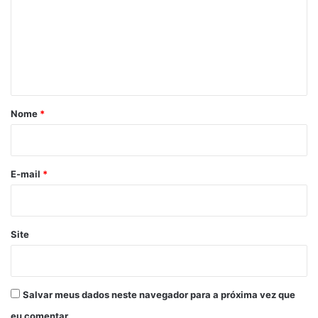
m
e
n
t
á
r
Nome
*
i
o
*
E-mail
*
Site
Salvar meus dados neste navegador para a próxima vez que
eu comentar.