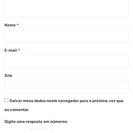
t
á
r
Nome
*
i
o
*
E-mail
*
Site
Salvar meus dados neste navegador para a próxima vez que
eu comentar.
Digite uma resposta em números: