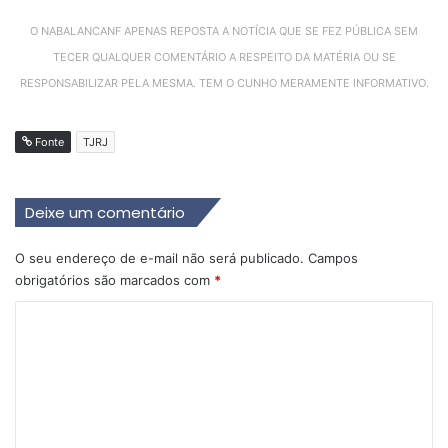
O NABALANCANF APENAS REPOSTA A NOTÍCIA QUE SE FEZ PÚBLICA SEM
TECER QUALQUER COMENTÁRIO A RESPEITO DA MATÉRIA OU SE
RESPONSABILIZAR PELA MESMA. TEM O CUNHO MERAMENTE INFORMATIVO.
Fonte
TJRJ
Deixe um comentário
O seu endereço de e-mail não será publicado.
Campos
obrigatórios são marcados com
*
C
o
m
e
n