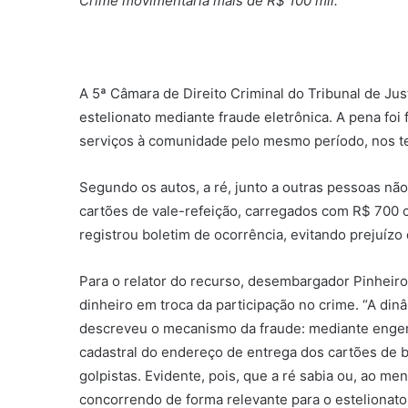
Crime movimentaria mais de R$ 100 mil.
A 5ª Câmara de Direito Criminal do Tribunal de Ju
estelionato mediante fraude eletrônica. A pena foi
serviços à comunidade pelo mesmo período, nos ter
Segundo os autos, a ré, junto a outras pessoas não
cartões de vale-refeição, carregados com R$ 700 c
registrou boletim de ocorrência, evitando prejuízo
Para o relator do recurso, desembargador Pinheiro
dinheiro em troca da participação no crime. “A di
descreveu o mecanismo da fraude: mediante engenh
cadastral do endereço de entrega dos cartões de b
golpistas. Evidente, pois, que a ré sabia ou, ao me
concorrendo de forma relevante para o estelionato 