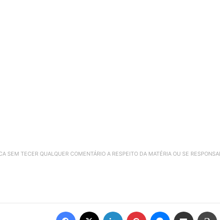
ICA SEM TECER QUALQUER COMENTÁRIO A RESPEITO DA MATÉRIA OU SE RESPONS
Facebook
X
Linkedin
Pinterest
Messenger
Compartilhar via e-mail
Imprimir