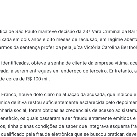
stiça de São Paulo manteve decisão da 23ª Vara Criminal da Ba
 fixada em dois anos e oito meses de reclusão, em regime aberto
mos da sentença proferida pela juíza Victória Carolina Bertho
 identificadas, obteve a senha de cliente da empresa vítima, ace
ada, a serem entregues em endereço de terceiro. Entretanto, 
 de cerca de R$ 100 mil.
 Franco, houve dolo claro na atuação da acusada, que indicou 
nâmica delitiva restou suficientemente esclarecida pelo depoim
aria social, foram obtidas as credenciais de acesso ao siste
enefício, os quais passaram a ser fraudulentamente emitidos e 
nos, tinha plenas condições de saber que integrava esquema fraud
qualificado pela fraude eletrônica que se buscou praticar, dev