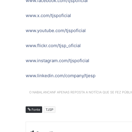
www.facebook.com/tjspoficial
www.x.com/tjspoficial
www.youtube.com/tjspoficial
www.flickr.com/tjsp_oficial
www.instagram.com/tjspoficial
www.linkedin.com/company/tjesp
O NABALANCANF APENAS REPOSTA A NOTÍCIA QUE SE FEZ PÚBL
Fonte
TJSP