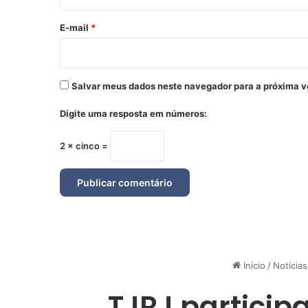
o
*
E-mail
*
Salvar meus dados neste navegador para a próxima v
Digite uma resposta em números:
2 × cinco =