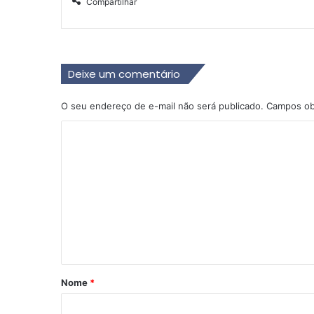
Compartilhar
Deixe um comentário
O seu endereço de e-mail não será publicado.
Campos ob
C
o
m
e
n
t
á
r
Nome
*
i