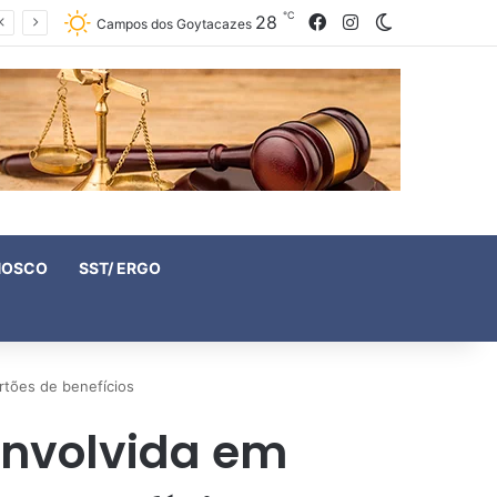
℃
28
Facebook
Instagram
Switch skin
Campos dos Goytacazes
NOSCO
SST/ ERGO
tões de benefícios
nvolvida em