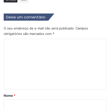
Deixe um comentário
O seu endereço de e-mail não será publicado.
Campos
obrigatórios são marcados com
*
C
o
m
e
n
t
á
r
Nome
*
i
o