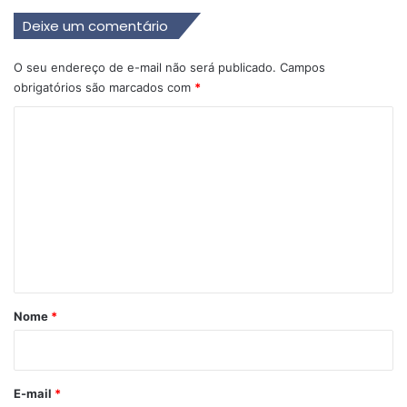
Deixe um comentário
O seu endereço de e-mail não será publicado.
Campos
obrigatórios são marcados com
*
C
o
m
e
n
t
á
r
Nome
*
i
o
*
E-mail
*