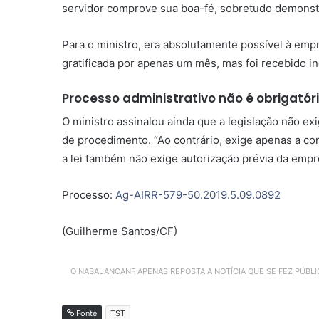
servidor comprove sua boa-fé, sobretudo demonstr
Para o ministro, era absolutamente possível à emp
gratificada por apenas um mês, mas foi recebido 
Processo administrativo não é obrigatór
O ministro assinalou ainda que a legislação não ex
de procedimento. “Ao contrário, exige apenas a c
a lei também não exige autorização prévia da emp
Processo:
Ag-AIRR-579-50.2019.5.09.0892
(Guilherme Santos/CF)
O NABALANCANF APENAS REPOSTA A NOTÍCIA QUE SE FEZ PÚBL
Fonte
TST