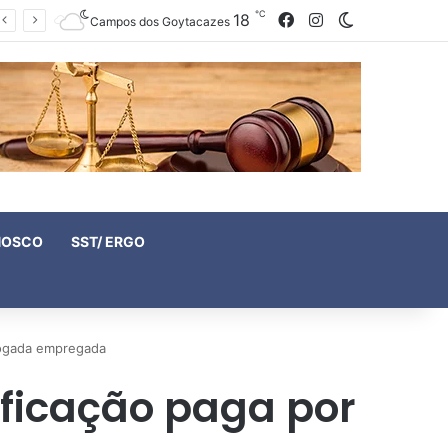
℃
18
Facebook
Instagram
Switch skin
Campos dos Goytacazes
NOSCO
SST/ ERGO
vogada empregada
ficação paga por