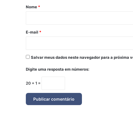
r
Nome
*
i
o
*
E-mail
*
Salvar meus dados neste navegador para a próxima v
Digite uma resposta em números:
20 + 1 =