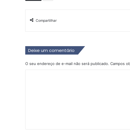
Compartilhar
Deixe um comentário
O seu endereço de e-mail não será publicado.
Campos ob
C
o
m
e
n
t
á