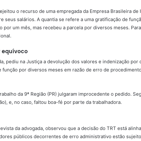
ejeitou o recurso de uma empregada da Empresa Brasileira de In
 seus salários. A quantia se refere a uma gratificação de funç
ção por um mês, mas recebeu a parcela por diversos meses. Para
ional.
r equívoco
da, pediu na Justiça a devolução dos valores e indenização po
 de função por diversos meses em razão de erro de procediment
 Trabalho da 9ª Região (PR) julgaram improcedente o pedido. S
), e, no caso, faltou boa-fé por parte da trabalhadora.
 revista da advogada, observou que a decisão do TRT está alin
dores públicos decorrentes de erro administrativo estão sujeit