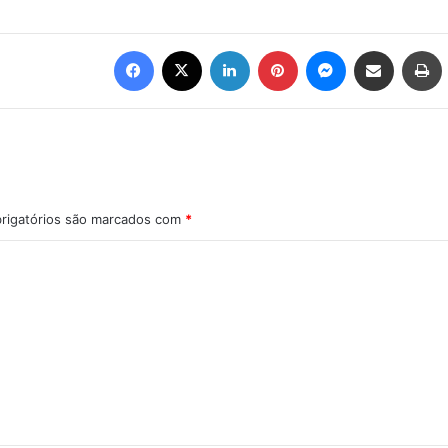
Facebook
X
Linkedin
Pinterest
Messenger
Compartilhar via e-mail
Imprimir
rigatórios são marcados com
*