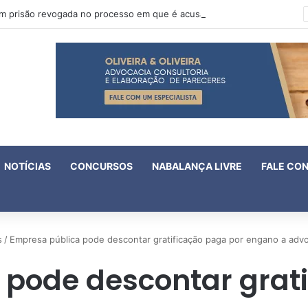
Oruam tem prisão revogada no processo em que é acusado de atentado contra a vida de policiais
NOTÍCIAS
CONCURSOS
NABALANÇA LIVRE
FALE CO
s
/
Empresa pública pode descontar gratificação paga por engano a ad
 pode descontar grati