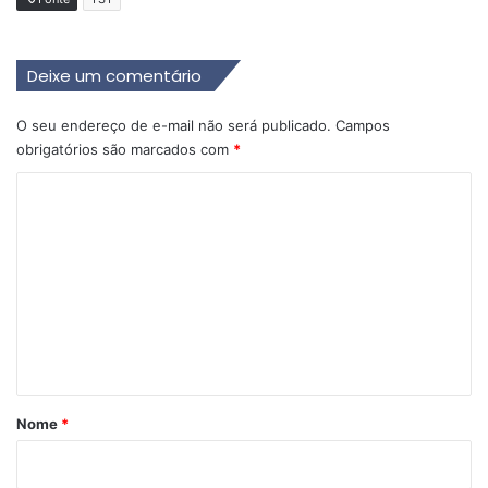
Deixe um comentário
O seu endereço de e-mail não será publicado.
Campos
obrigatórios são marcados com
*
C
o
m
e
n
t
á
r
Nome
*
i
o