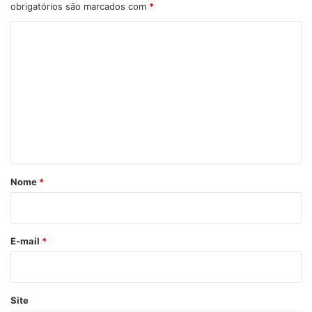
obrigatórios são marcados com
*
C
o
m
e
n
t
á
r
Nome
*
i
o
*
E-mail
*
Site