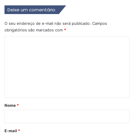
Deixe um comentário
O seu endereço de e-mail não será publicado.
Campos
obrigatórios são marcados com
*
C
o
m
e
n
t
á
r
Nome
*
i
o
*
E-mail
*