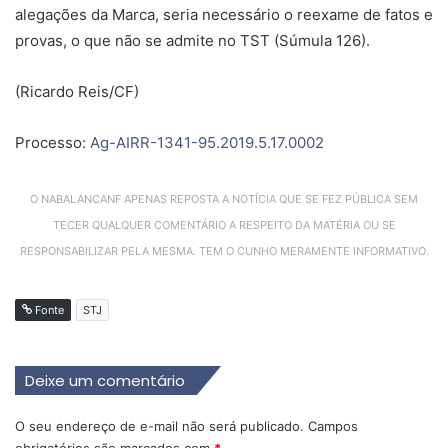
alegações da Marca, seria necessário o reexame de fatos e
provas, o que não se admite no TST (Súmula 126).
(Ricardo Reis/CF)
Processo:
Ag-AIRR-1341-95.2019.5.17.0002
O NABALANCANF APENAS REPOSTA A NOTÍCIA QUE SE FEZ PÚBLICA SEM
TECER QUALQUER COMENTÁRIO A RESPEITO DA MATÉRIA OU SE
RESPONSABILIZAR PELA MESMA. TEM O CUNHO MERAMENTE INFORMATIVO.
Fonte
STJ
Deixe um comentário
O seu endereço de e-mail não será publicado.
Campos
obrigatórios são marcados com
*