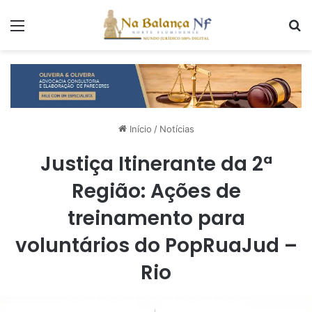
Menu
P
Início
/
Notícias
Justiça Itinerante da 2ª
Região: Ações de
treinamento para
voluntários do PopRuaJud –
Rio