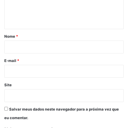
e
n
t
á
r
Nome
*
i
o
*
E-mail
*
Site
Salvar meus dados neste navegador para a próxima vez que
eu comentar.