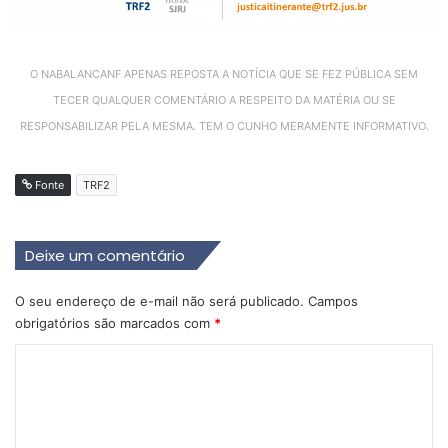
O NABALANCANF APENAS REPOSTA A NOTÍCIA QUE SE FEZ PÚBLICA SEM
TECER QUALQUER COMENTÁRIO A RESPEITO DA MATÉRIA OU SE
RESPONSABILIZAR PELA MESMA. TEM O CUNHO MERAMENTE INFORMATIVO.
Fonte
TRF2
Deixe um comentário
O seu endereço de e-mail não será publicado.
Campos
obrigatórios são marcados com
*
C
o
m