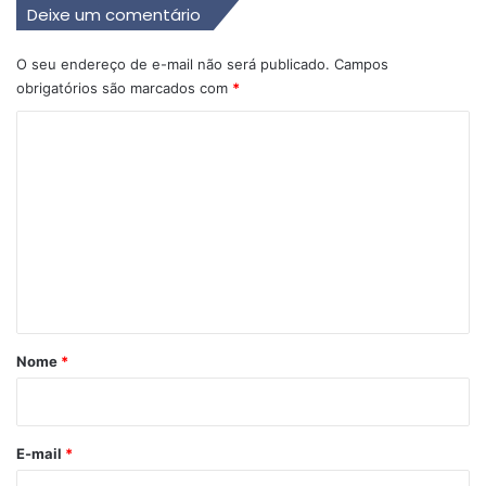
Deixe um comentário
O seu endereço de e-mail não será publicado.
Campos
obrigatórios são marcados com
*
C
o
m
e
n
t
á
r
Nome
*
i
o
*
E-mail
*