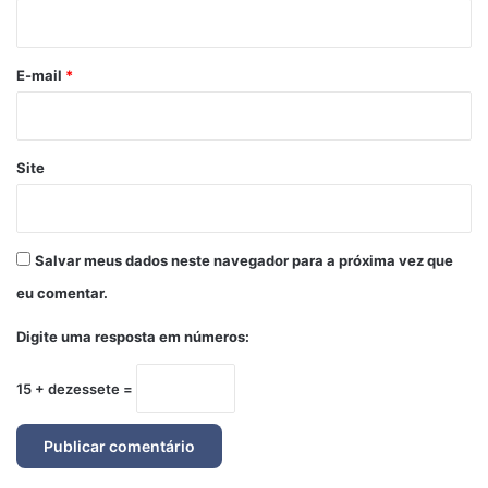
i
o
*
E-mail
*
Site
Salvar meus dados neste navegador para a próxima vez que
eu comentar.
Digite uma resposta em números:
15 + dezessete =