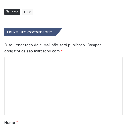
Fonte
TRF2
Deixe um comentário
O seu endereço de e-mail não será publicado.
Campos
obrigatórios são marcados com
*
C
o
m
e
n
t
á
r
Nome
*