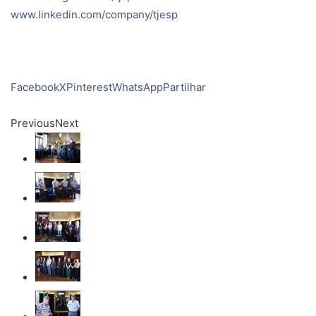
www.linkedin.com/company/tjesp
Facebook
X
Pinterest
WhatsApp
Partilhar
Previous
Next