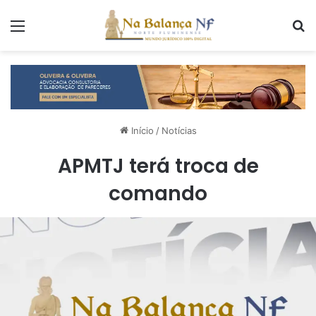
Menu
P
Início
/
Notícias
APMTJ terá troca de
comando