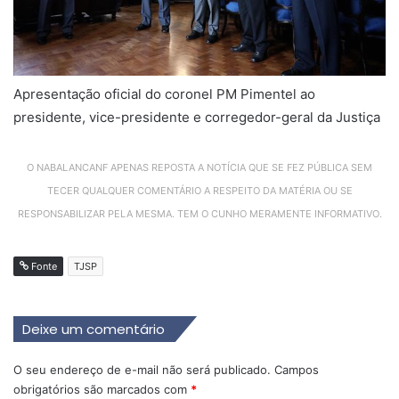
Apresentação oficial do coronel PM Pimentel ao
presidente, vice-presidente e corregedor-geral da Justiça
O NABALANCANF APENAS REPOSTA A NOTÍCIA QUE SE FEZ PÚBLICA SEM
TECER QUALQUER COMENTÁRIO A RESPEITO DA MATÉRIA OU SE
RESPONSABILIZAR PELA MESMA. TEM O CUNHO MERAMENTE INFORMATIVO.
Fonte
TJSP
Deixe um comentário
O seu endereço de e-mail não será publicado.
Campos
obrigatórios são marcados com
*