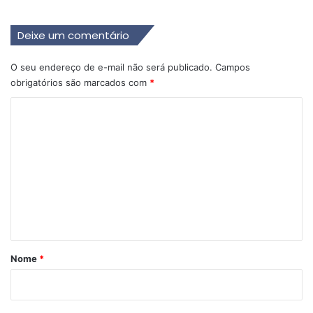
Deixe um comentário
O seu endereço de e-mail não será publicado.
Campos
obrigatórios são marcados com
*
C
o
m
e
n
t
á
r
Nome
*
i
o