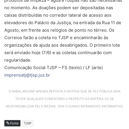
produtos de limpeza – água e roupas não são necessárias
no momento. As doações podem ser depositadas nas
caixas distribuídas no corredor lateral de acesso aos
elevadores do Palácio da Justiça, na entrada da Rua 11 de
Agosto, em frente aos relógios de ponto no térreo. Os
Correios farão a coleta no TJSP e encaminharão às
organizações de ajuda aos desabrigados. O primeiro lote
será enviado hoje (7/6) e as coletas continuarão com
regularidade.
Comunicação Social TJSP – FS (texto) / LF (arte)
imprensatj@tjsp.jus.br
O NABALANCANF APENAS REPOSTA A NOTÍCIA QUE SE FEZ PÚBLICA SEM
TECER QUALQUER COMENTÁRIO A RESPEITO DA MATÉRIA OU SE
RESPONSABILIZAR PELA MESMA. TEM O CUNHO MERAMENTE INFORMATIVO.
Fonte
TJSP