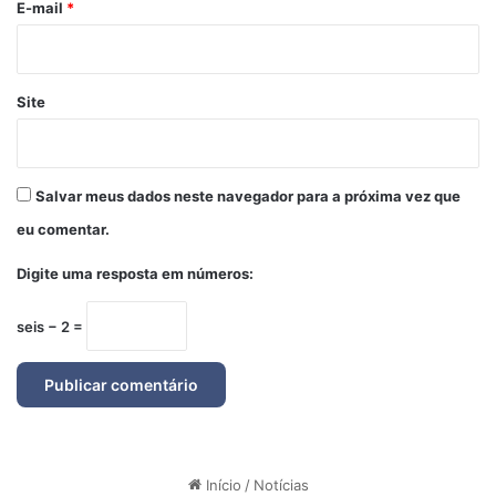
*
E-mail
*
Site
Salvar meus dados neste navegador para a próxima vez que
eu comentar.
Digite uma resposta em números:
seis − 2 =