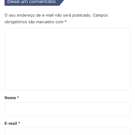
Deixe um comentário
O seu endereço de e-mail não será publicado.
Campos
obrigatórios são marcados com
*
C
o
m
e
n
t
á
r
Nome
*
i
o
*
E-mail
*