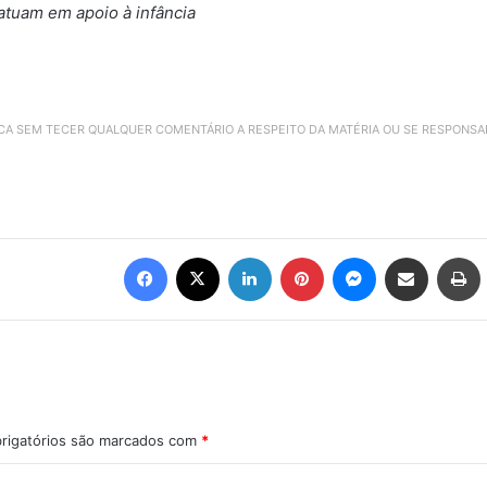
tuam em apoio à infância
ICA SEM TECER QUALQUER COMENTÁRIO A RESPEITO DA MATÉRIA OU SE RESPONS
Facebook
X
Linkedin
Pinterest
Messenger
Compartilhar via e-mail
Imprimir
rigatórios são marcados com
*