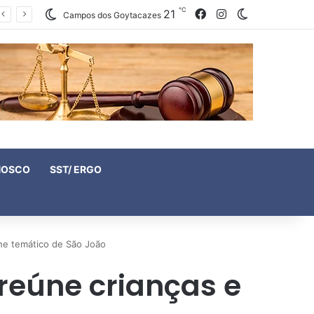
℃
21
Facebook
Instagram
Switch skin
Campos dos Goytacazes
NOSCO
SST/ ERGO
che temático de São João
reúne crianças e