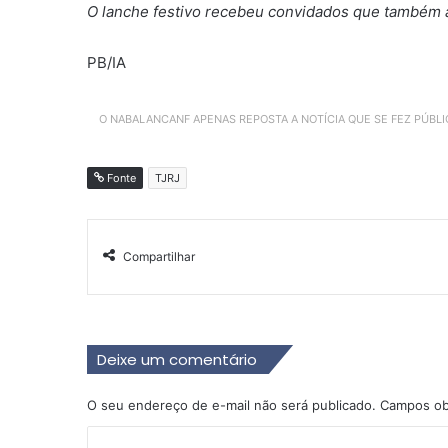
O lanche festivo recebeu convidados que também a
PB/IA
O NABALANCANF APENAS REPOSTA A NOTÍCIA QUE SE FEZ PÚBL
Fonte
TJRJ
Compartilhar
Deixe um comentário
O seu endereço de e-mail não será publicado.
Campos ob
C