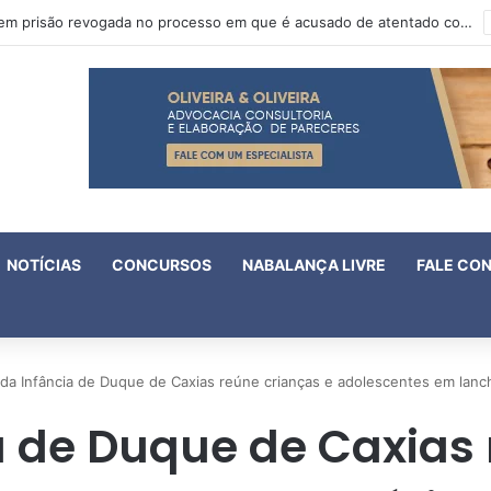
IV Fórum Fluminense de Violência Doméstica e Familiar Contra a Mulher aprova 18 enunciados
NOTÍCIAS
CONCURSOS
NABALANÇA LIVRE
FALE CO
 da Infância de Duque de Caxias reúne crianças e adolescentes em lan
a de Duque de Caxias 