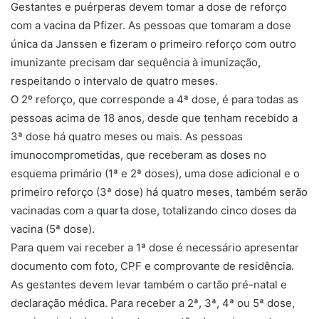
Gestantes e puérperas devem tomar a dose de reforço
com a vacina da Pfizer. As pessoas que tomaram a dose
única da Janssen e fizeram o primeiro reforço com outro
imunizante precisam dar sequência à imunização,
respeitando o intervalo de quatro meses.
O 2º reforço, que corresponde a 4ª dose, é para todas as
pessoas acima de 18 anos, desde que tenham recebido a
3ª dose há quatro meses ou mais. As pessoas
imunocomprometidas, que receberam as doses no
esquema primário (1ª e 2ª doses), uma dose adicional e o
primeiro reforço (3ª dose) há quatro meses, também serão
vacinadas com a quarta dose, totalizando cinco doses da
vacina (5ª dose).
Para quem vai receber a 1ª dose é necessário apresentar
documento com foto, CPF e comprovante de residência.
As gestantes devem levar também o cartão pré-natal e
declaração médica. Para receber a 2ª, 3ª, 4ª ou 5ª dose,