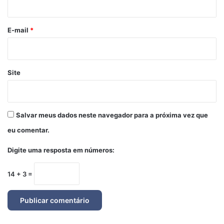
o
*
E-mail
*
Site
Salvar meus dados neste navegador para a próxima vez que
eu comentar.
Digite uma resposta em números:
14 + 3 =