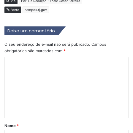
Via
Por: Da Redação - Foto: César Ferreira
Fonte
campos.rj.gov
Deixe um comentário
O seu endereço de e-mail não será publicado.
Campos
obrigatórios são marcados com
*
C
o
m
e
n
t
á
r
Nome
*
i