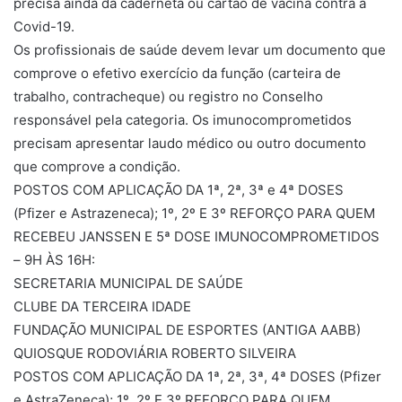
precisa ainda da caderneta ou cartão de vacina contra a
Covid-19.
Os profissionais de saúde devem levar um documento que
comprove o efetivo exercício da função (carteira de
trabalho, contracheque) ou registro no Conselho
responsável pela categoria. Os imunocomprometidos
precisam apresentar laudo médico ou outro documento
que comprove a condição.
POSTOS COM APLICAÇÃO DA 1ª, 2ª, 3ª e 4ª DOSES
(Pfizer e Astrazeneca); 1º, 2º E 3º REFORÇO PARA QUEM
RECEBEU JANSSEN E 5ª DOSE IMUNOCOMPROMETIDOS
– 9H ÀS 16H:
SECRETARIA MUNICIPAL DE SAÚDE
CLUBE DA TERCEIRA IDADE
FUNDAÇÃO MUNICIPAL DE ESPORTES (ANTIGA AABB)
QUIOSQUE RODOVIÁRIA ROBERTO SILVEIRA
POSTOS COM APLICAÇÃO DA 1ª, 2ª, 3ª, 4ª DOSES (Pfizer
e AstraZeneca); 1º, 2º E 3º REFORÇO PARA QUEM