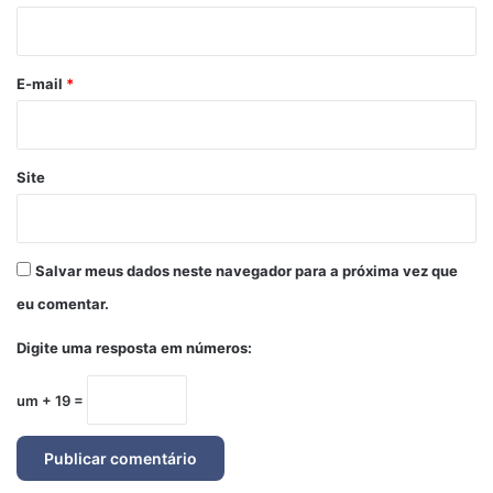
i
o
*
E-mail
*
Site
Salvar meus dados neste navegador para a próxima vez que
eu comentar.
Digite uma resposta em números:
um + 19 =