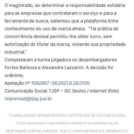
O magistrado, ao determinar a responsabilidade solidária
para as empresas que contrataram o serviço e para a
ferramenta de busca, salientou que a plataforma tinha
conhecimento do uso de marca alheia. “Tal prática de
concorrência desleal permitiu-lhe obter lucro, sem
autorização do titular da marca, violando sua propriedade
industrial.”
Completaram a turma julgadora os desembargadores
Fortes Barbosa e Alexandre Lazzarini. A decisão foi
unânime.
Apelação nº
1092907-36.2021.8.26.0100
Comunicação Social TJSP – GC (texto) / internet (foto)
imprensatj@tjsp.jus.br
O NABALANCANF APENAS REPOSTA A NOTÍCIA QUE SE FEZ PÚBLICA SEM
TECER QUALQUER COMENTÁRIO A RESPEITO DA MATÉRIA OU SE
RESPONSABILIZAR PELA MESMA. TEM O CUNHO MERAMENTE INFORMATIVO.