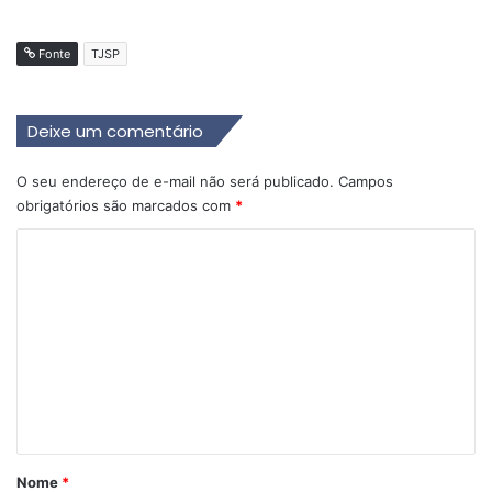
Fonte
TJSP
Deixe um comentário
O seu endereço de e-mail não será publicado.
Campos
obrigatórios são marcados com
*
C
o
m
e
n
t
á
r
Nome
*