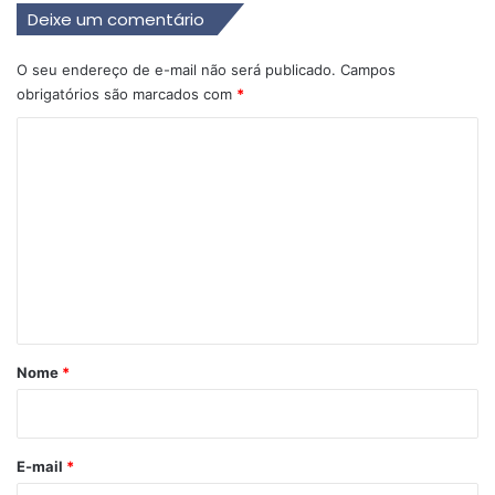
Deixe um comentário
O seu endereço de e-mail não será publicado.
Campos
obrigatórios são marcados com
*
C
o
m
e
n
t
á
r
Nome
*
i
o
*
E-mail
*