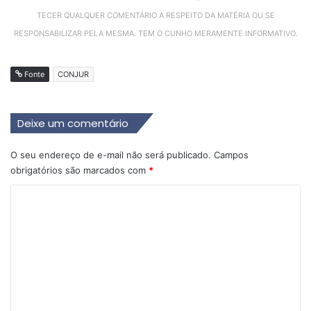
TECER QUALQUER COMENTÁRIO A RESPEITO DA MATÉRIA OU SE
RESPONSABILIZAR PELA MESMA. TEM O CUNHO MERAMENTE INFORMATIVO.
Fonte
CONJUR
Deixe um comentário
O seu endereço de e-mail não será publicado.
Campos
obrigatórios são marcados com
*
C
o
m
e
n
t