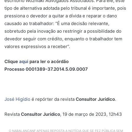
escritório Wozniaki Advogados Associados. Para ele, este
tipo de alternativa adotada pelo tribunal é importante, pois
pressiona o devedor a quitar a dívida e reparar o dano
causado ao trabalhador: “É uma decisão relevante,
sobretudo pela inovação ao restringir a possibilidade do
devedor seguir com crédito, enquanto o trabalhador tem
valores expressivos a receber”.
Clique
aqui
para ler o acórdão
Processo 0001389-37.2014.5.09.0007
José Higídio
é repórter da revista
Consultor Jurídico
.
Revista
Consultor Jurídico
, 19 de março de 2023, 12h43
O NABALANCANF APENAS REPOSTA A NOTÍCIA QUE SE FEZ PÚBLICA SEM