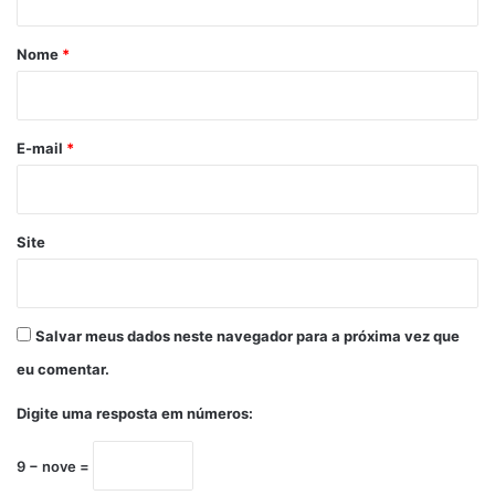
á
r
Nome
*
i
o
*
E-mail
*
Site
Salvar meus dados neste navegador para a próxima vez que
eu comentar.
Digite uma resposta em números:
9 − nove =