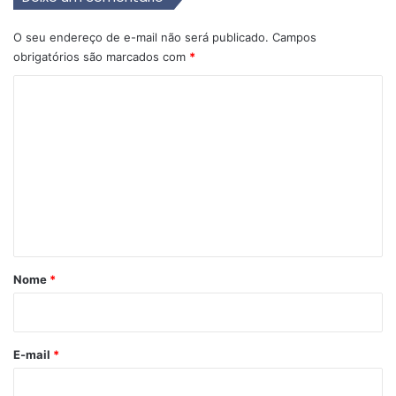
O seu endereço de e-mail não será publicado.
Campos
obrigatórios são marcados com
*
C
o
m
e
n
t
á
r
Nome
*
i
o
*
E-mail
*