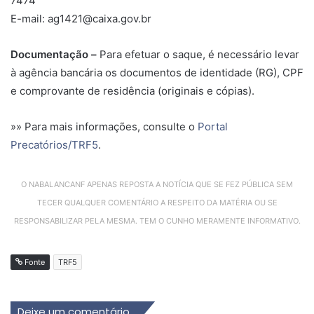
7474
E-mail: ag1421@caixa.gov.br
Documentação –
Para efetuar o saque, é necessário levar
à agência bancária os documentos de identidade (RG), CPF
e comprovante de residência (originais e cópias).
»» Para mais informações, consulte o
Portal
Precatórios/TRF5
.
O NABALANCANF APENAS REPOSTA A NOTÍCIA QUE SE FEZ PÚBLICA SEM
TECER QUALQUER COMENTÁRIO A RESPEITO DA MATÉRIA OU SE
RESPONSABILIZAR PELA MESMA. TEM O CUNHO MERAMENTE INFORMATIVO.
Fonte
TRF5
Deixe um comentário