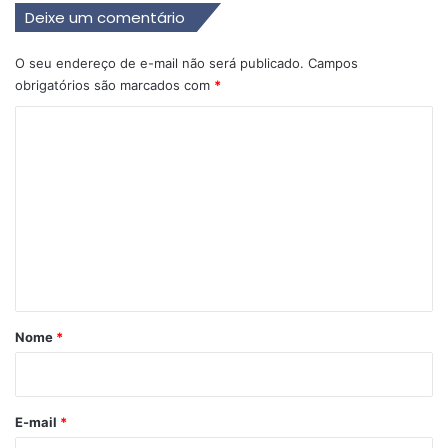
Deixe um comentário
O seu endereço de e-mail não será publicado.
Campos
obrigatórios são marcados com
*
C
o
m
e
n
t
á
r
Nome
*
i
o
*
E-mail
*