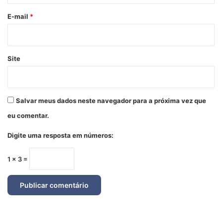
o
*
E-mail
*
Site
Salvar meus dados neste navegador para a próxima vez que
eu comentar.
Digite uma resposta em números:
1 × 3 =