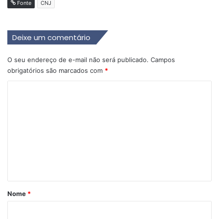
Fonte
CNJ
Deixe um comentário
O seu endereço de e-mail não será publicado.
Campos
obrigatórios são marcados com
*
C
o
m
e
n
t
á
r
Nome
*
i