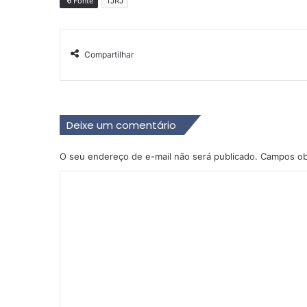
Fonte
TJRJ
Compartilhar
Deixe um comentário
O seu endereço de e-mail não será publicado.
Campos ob
C
o
m
e
n
t
á