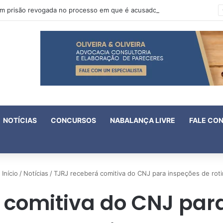
Oruam tem prisão revogada no processo em que é acusado de atentado contra a vida de policiais
NOTÍCIAS
CONCURSOS
NABALANÇA LIVRE
FALE CO
Início
/
Notícias
/
TJRJ receberá comitiva do CNJ para inspeções de roti
 comitiva do CNJ par