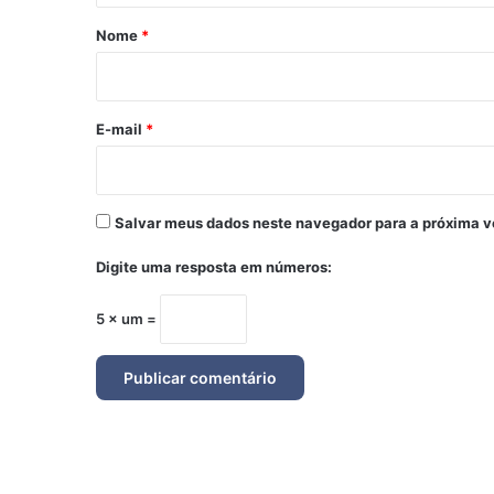
r
Nome
*
i
o
*
E-mail
*
Salvar meus dados neste navegador para a próxima v
Digite uma resposta em números:
5 × um =