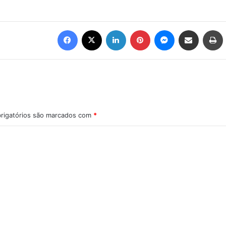
Facebook
X
Linkedin
Pinterest
Messenger
Compartilhar via e-mail
Imprimir
rigatórios são marcados com
*