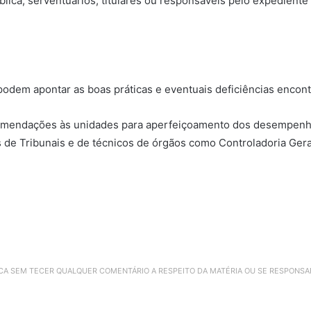
ica, serventuários, titulares ou responsáveis pelo expediente 
 podem apontar as boas práticas e eventuais deficiências encont
omendações às unidades para aperfeiçoamento dos desempenho
 de Tribunais e de técnicos de órgãos como Controladoria Geral
ICA SEM TECER QUALQUER COMENTÁRIO A RESPEITO DA MATÉRIA OU SE RESPONS