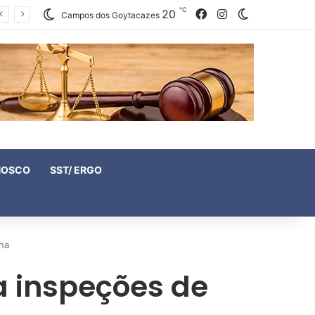
℃
20
Facebook
Instagram
Switch skin
Campos dos Goytacazes
NOSCO
SST/ ERGO
na
a inspeções de