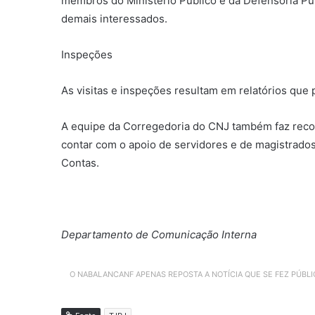
membros do Ministério Público e da Defensoria Públ
demais interessados.
Inspeções
As visitas e inspeções resultam em relatórios que
A equipe da Corregedoria do CNJ também faz rec
contar com o apoio de servidores e de magistrados
Contas.
Departamento de Comunicação Interna
O NABALANCANF APENAS REPOSTA A NOTÍCIA QUE SE FEZ PÚBL