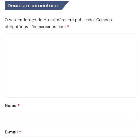
Deixe um comentário
O seu endereço de e-mail não será publicado.
Campos
obrigatórios são marcados com
*
C
o
m
e
n
t
á
r
Nome
*
i
o
*
E-mail
*