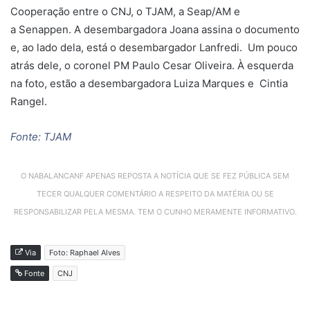
Cooperação entre o CNJ, o TJAM, a Seap/AM e
a Senappen. A desembargadora Joana assina o documento
e, ao lado dela, está o desembargador Lanfredi. Um pouco
atrás dele, o coronel PM Paulo Cesar Oliveira. À esquerda
na foto, estão a desembargadora Luiza Marques e Cintia
Rangel.
Fonte: TJAM
O NABALANCANF APENAS REPOSTA A NOTÍCIA QUE SE FEZ PÚBLICA SEM
TECER QUALQUER COMENTÁRIO A RESPEITO DA MATÉRIA OU SE
RESPONSABILIZAR PELA MESMA. TEM O CUNHO MERAMENTE INFORMATIVO.
Via
Foto: Raphael Alves
Fonte
CNJ