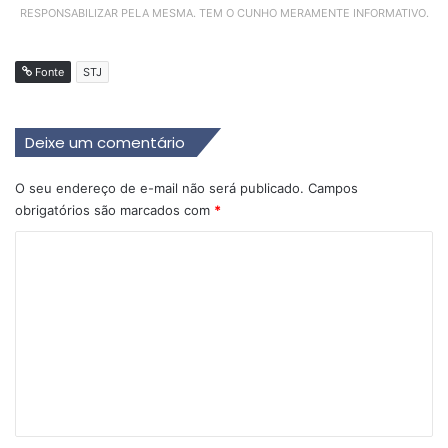
RESPONSABILIZAR PELA MESMA. TEM O CUNHO MERAMENTE INFORMATIVO.
Fonte
STJ
Deixe um comentário
O seu endereço de e-mail não será publicado.
Campos
obrigatórios são marcados com
*
C
o
m
e
n
t
á