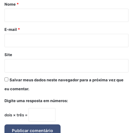
r
Nome
*
i
o
*
E-mail
*
Site
Salvar meus dados neste navegador para a próxima vez que
eu comentar.
Digite uma resposta em números:
dois × três =