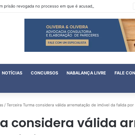
Oruam tem prisão revogada no processo em que é acusado de atentado contra a vida de policiais
NOTÍCIAS
CONCURSOS
NABALANÇA LIVRE
FALE CO
as
/
Terceira Turma considera válida arrematação de imóvel da falida por
a considera válida 