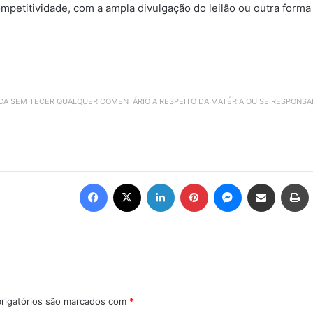
ompetitividade, com a ampla divulgação do leilão ou outra forma
ICA SEM TECER QUALQUER COMENTÁRIO A RESPEITO DA MATÉRIA OU SE RESPONS
Facebook
X
Linkedin
Pinterest
Messenger
Compartilhar via e-mail
Imprimir
rigatórios são marcados com
*