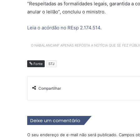
“Respeitadas as formalidades legais, garantida a c
anular o leilão”, concluiu o ministro.
Leia o acórdão no REsp 2.174.514
.
O NABALANCANF APENAS REPOSTA A NOTÍCIA QUE SE FEZ PÚBL
Fonte
STJ
Compartilhar
Deixe um comentário
O seu endereço de e-mail não será publicado.
Campos ob