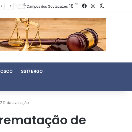
℃
18
Facebook
Instagram
Switch skin
Campos dos Goytacazes
NOSCO
SST/ ERGO
 2% da avaliação
arrematação de