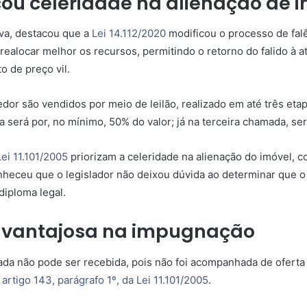
cou celeridade na alienação de 
eva, destacou que a
Lei 14.112/2020
modificou o processo de falê
e realocar melhor os recursos, permitindo o retorno do falido à 
o de preço vil.
dor são vendidos por meio de leilão, realizado em até três etap
a será por, no mínimo, 50% do valor; já na terceira chamada, se
Lei 11.101/2005
priorizam a celeridade na alienação do imóvel, 
onheceu que o legislador não deixou dúvida ao determinar que 
diploma legal.
 vantajosa na impugnação
zada não pode ser recebida, pois não foi acompanhada de ofert
o
artigo 143, parágrafo 1º, da Lei 11.101/2005
.