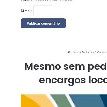
12 − 4 =