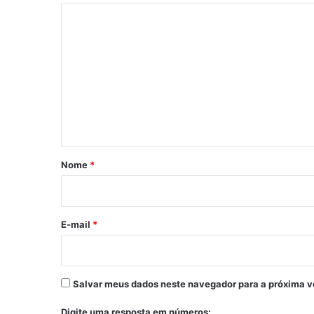
C
o
m
e
n
t
á
r
Nome
*
i
o
*
E-mail
*
Salvar meus dados neste navegador para a próxima v
Digite uma resposta em números: