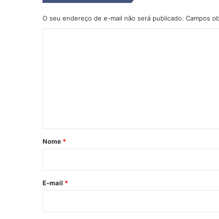
O seu endereço de e-mail não será publicado.
Campos ob
C
o
m
e
n
t
á
r
Nome
*
i
o
*
E-mail
*