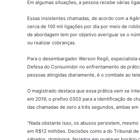
Em algumas situações, a pessoa recebe várias liga
Essas insistentes chamadas, de acordo com a Agên
cerca de 100 mil ligações por dia por meio de robô
de abordagem tem por objetivo averiguar se o núme
ou realizar cobranças.
Para o desembargador Werson Regô, especialista e
Defesa do Consumidor no enfrentamento de prátic
pessoas atingidas diariamente, é o combate ao tel
O magistrado destaca que essa prática vem se int
em 2019; o prefixo 0303 para a identificação de c
das chamadas de zero a três segundos, ambas em
“Nada obstante isso, os abusos persistem, mesmo ap
em R$12 milhões. Decisões como a do Tribunal de 
sábados, domingos, feriados em qualquer horário o