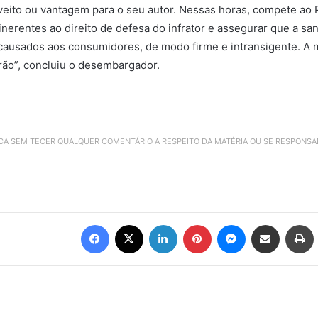
eito ou vantagem para o seu autor. Nessas horas, compete ao Po
 inerentes ao direito de defesa do infrator e assegurar que a s
causados aos consumidores, de modo firme e intransigente. A
rão”, concluiu o desembargador.
ICA SEM TECER QUALQUER COMENTÁRIO A RESPEITO DA MATÉRIA OU SE RESPONS
Facebook
X
Linkedin
Pinterest
Messenger
Compartilhar via e-mail
Imprimir