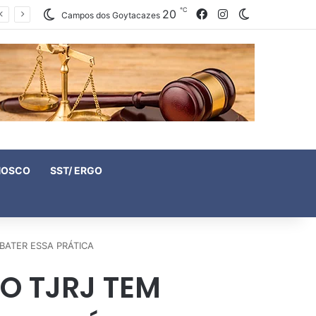
℃
20
Facebook
Instagram
Switch skin
Campos dos Goytacazes
NOSCO
SST/ ERGO
BATER ESSA PRÁTICA
O TJRJ TEM