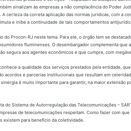
mbém sinalizam às empresas a não complacência do Poder Judi
 A certeza da correta aplicação das normas jurídicas, com a c
timula e inibe a continuidade de tais comportamentos antijuríd
ão do Procon-RJ neste tema. Para ele, o órgão tem se destacad
consumidores fluminenses. O desembargador complementa que a 
ão segura aos agentes econômicos e que cumpre, com inegável 
econhece a qualidade dos serviços prestados pela entidade, que
o acordos e parcerias institucionais que resultam em celeridade
 sinergia é muito importante para garantir, na maior extensão p
duta do Sistema de Autorregulação das Telecomunicações – SA
empresas de telecomunicações respeitam. Como fazer com que
 existem para benefício da coletividade.