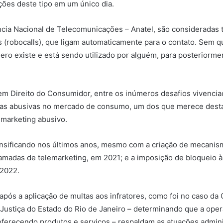
ções deste tipo em um único dia.
cia Nacional de Telecomunicações – Anatel, são consideradas 
s (robocalls), que ligam automaticamente para o contato. Sem q
ro existe e está sendo utilizado por alguém, para posteriorme
m Direito do Consumidor, entre os inúmeros desafios vivencia
as abusivas no mercado de consumo, um dos que merece desta
emarketing abusivo.
ensificando nos últimos anos, mesmo com a criação de mecanism
hamadas de telemarketing, em 2021; e a imposição de bloqueio à
 2022.
ós a aplicação de multas aos infratores, como foi no caso da C
Justiça do Estado do Rio de Janeiro – determinando que a oper
ferecendo produtos e serviços – respaldam as atuações adminis