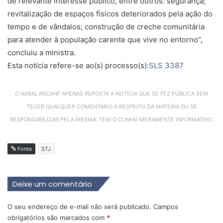
de relevante interesse público, entre outros: segurança;
revitalização de espaços físicos deteriorados pela ação do
tempo e de vândalos; construção de creche comunitária
para atender à população carente que vive no entorno”,
concluiu a ministra.
Esta notícia refere-se ao(s)
processo(s):
SLS 3387
O NABALANCANF APENAS REPOSTA A NOTÍCIA QUE SE FEZ PÚBLICA SEM
TECER QUALQUER COMENTÁRIO A RESPEITO DA MATÉRIA OU SE
RESPONSABILIZAR PELA MESMA. TEM O CUNHO MERAMENTE INFORMATIVO.
Fonte
STJ
Deixe um comentário
O seu endereço de e-mail não será publicado.
Campos
obrigatórios são marcados com
*