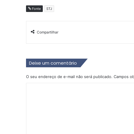
Fonte
STJ
Compartilhar
Deixe um comentário
O seu endereço de e-mail não será publicado.
Campos ob
C
o
m
e
n
t