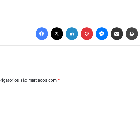
Facebook
X
Linkedin
Pinterest
Messenger
Compartilhar via e-mail
Imprimir
rigatórios são marcados com
*