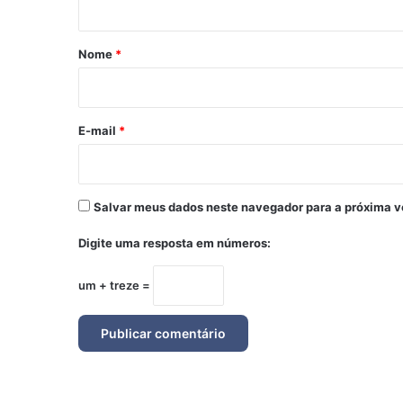
á
r
Nome
*
i
o
*
E-mail
*
Salvar meus dados neste navegador para a próxima v
Digite uma resposta em números:
um + treze =