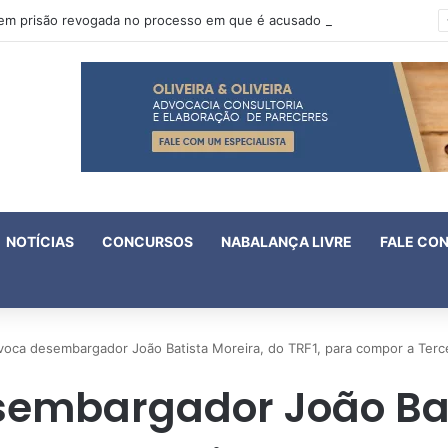
Oruam tem prisão revogada no processo em que é acusado de atentado contra a vida de policiais
NOTÍCIAS
CONCURSOS
NABALANÇA LIVRE
FALE CO
voca desembargador João Batista Moreira, do TRF1, para compor a Terc
embargador João Bat