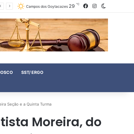
℃
29
Facebook
Instagram
Switch skin
Campos dos Goytacazes
NOSCO
SST/ ERGO
eira Seção e a Quinta Turma
ista Moreira, do