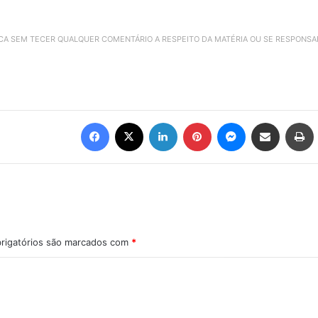
ICA SEM TECER QUALQUER COMENTÁRIO A RESPEITO DA MATÉRIA OU SE RESPONS
Facebook
X
Linkedin
Pinterest
Messenger
Compartilhar via e-mail
Imprimir
rigatórios são marcados com
*