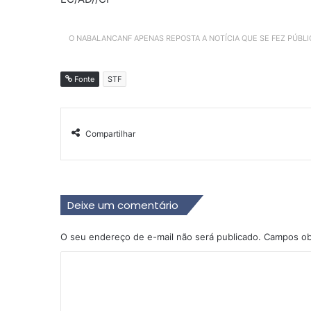
O NABALANCANF APENAS REPOSTA A NOTÍCIA QUE SE FEZ PÚBL
Fonte
STF
Compartilhar
Deixe um comentário
O seu endereço de e-mail não será publicado.
Campos ob
C
o
m