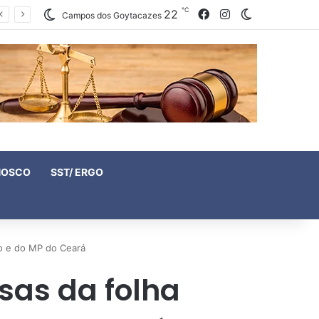
℃
22
Facebook
Instagram
Switch skin
Campos dos Goytacazes
NOSCO
SST/ ERGO
io e do MP do Ceará
sas da folha