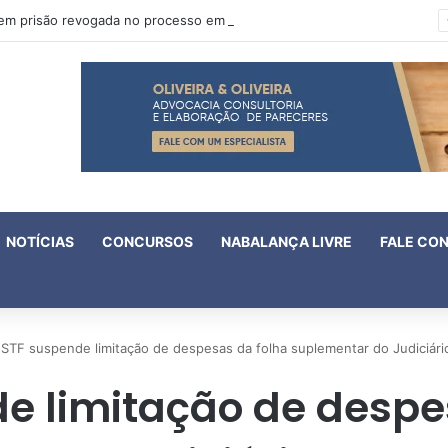
Oruam tem prisão revogada no processo em que é acusado de atentado contra a vida de policiais
NOTÍCIAS
CONCURSOS
NABALANÇA LIVRE
FALE CO
STF suspende limitação de despesas da folha suplementar do Judiciár
e limitação de despe