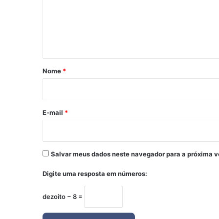
e
n
t
á
r
Nome
*
i
o
*
E-mail
*
Salvar meus dados neste navegador para a próxima v
Digite uma resposta em números:
dezoito − 8 =