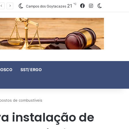
℃
21
Facebook
Instagram
Switch skin
Campos dos Goytacazes
NOSCO
SST/ ERGO
 postos de combustíveis
va instalação de