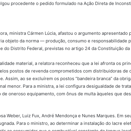
julgou procedente o pedido formulado na Ação Direta de Inconst
tora, ministra Cármen Lúcia, afastou o argumento apresentado p
ria objeto da norma — produção, consumo e responsabilidade p
do Distrito Federal, previstas no artigo 24 da Constituição da
lidade material, a relatora reconheceu que a lei afronta os prin
 pelos postos de revenda comprometidos com distribuidoras d
 Assim, ao se excluírem os postos “bandeira branca” da obriga
al menor. Para a ministra, a lei configura desigualdade de tra
ação de oneroso equipamento, com ônus de multa àqueles que d
sa Weber, Luiz Fux, André Mendonça e Nunes Marques. Em seu vo
ugnada. Para o ministro, ao determinar a instalação do lacre e
ntir ao consumidor que o combustível constante do tanque loca