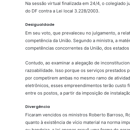
Na sessão virtual finalizada em 24/4, o colegiado 
do DF contra a Lei local 3.228/2003.
Desigualdade
Em seu voto, que prevaleceu no julgamento, a rela
competência da União. Segundo a ministra, a maté
competências concorrentes da União, dos estados e 
Contudo, ao examinar a alegação de inconstituciona
razoabilidade. Isso porque os serviços prestados
por competirem ambas no mesmo ramo de atividade.
eletrônicos, esses empreendimentos terão custo fin
entre os postos, a partir da imposição de instal
Divergência
Ficaram vencidos os ministros Roberto Barroso, Ro
quanto à existência de vício material na norma imp
ou bandeira, a lei apenas prevê uma forma de gara