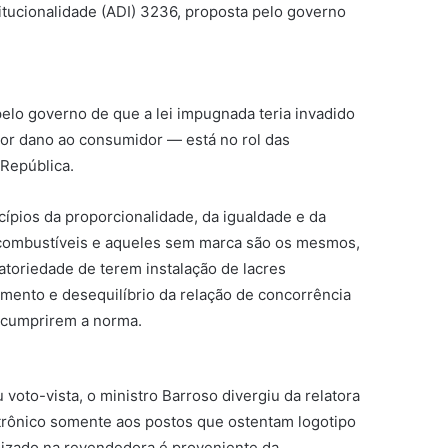
itucionalidade (ADI) 3236, proposta pelo governo
elo governo de que a lei impugnada teria invadido
or dano ao consumidor — está no rol das
 República.
cípios da proporcionalidade, da igualdade e da
e combustíveis e aqueles sem marca são os mesmos,
toriedade de terem instalação de lacres
tamento e desequilíbrio da relação de concorrência
escumprirem a norma.
to-vista, o ministro Barroso divergiu da relatora
letrônico somente aos postos que ostentam logotipo
lizado na revendedora é proveniente da