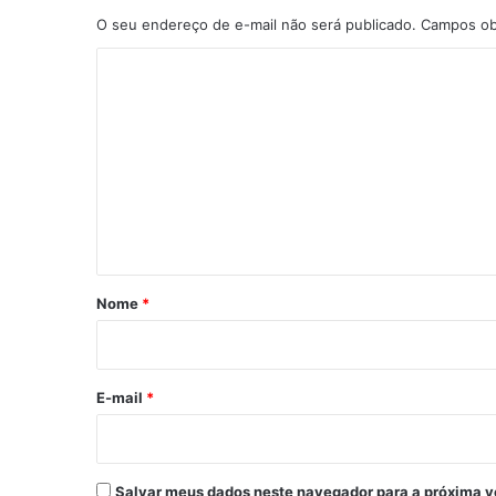
O seu endereço de e-mail não será publicado.
Campos ob
C
o
m
e
n
t
á
r
Nome
*
i
o
*
E-mail
*
Salvar meus dados neste navegador para a próxima v