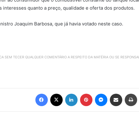
s interesses quanto a preço, qualidade e oferta dos produtos.
nistro Joaquim Barbosa, que já havia votado neste caso.
ICA SEM TECER QUALQUER COMENTÁRIO A RESPEITO DA MATÉRIA OU SE RESPONS
Facebook
X
Linkedin
Pinterest
Messenger
Compartilhar via e-mail
Imprimir