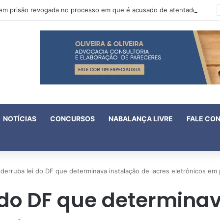
Oruam tem prisão revogada no processo em que é acusado de atentado contra a vida de policiais
NOTÍCIAS
CONCURSOS
NABALANÇA LIVRE
FALE CO
derruba lei do DF que determinava instalação de lacres eletrônicos em
 do DF que determina