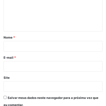
m
e
n
t
á
r
Nome
*
i
o
*
E-mail
*
Site
Salvar meus dados neste navegador para a próxima vez que
eu comentar.