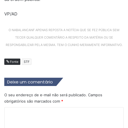
VP/AD
O NABALANCANF APENAS REPOSTA A NOTÍCIA QUE SE FEZ PÚBLICA SEM
TECER QUALQUER COMENTÁRIO A RESPEITO DA MATÉRIA OU SE
RESPONSABILIZAR PELA MESMA. TEM O CUNHO MERAMENTE INFORMATIVO.
Fonte
STF
Deixe um comentário
O seu endereço de e-mail não será publicado.
Campos
obrigatórios são marcados com
*
C
o