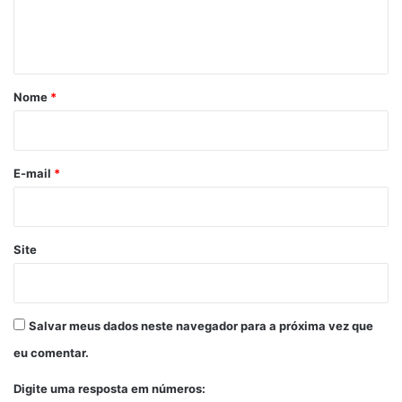
n
t
á
r
Nome
*
i
o
*
E-mail
*
Site
Salvar meus dados neste navegador para a próxima vez que
eu comentar.
Digite uma resposta em números: