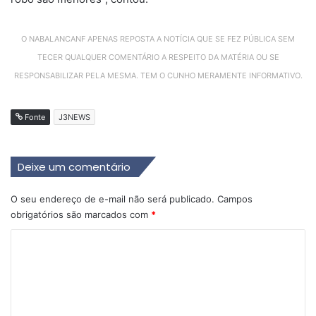
O NABALANCANF APENAS REPOSTA A NOTÍCIA QUE SE FEZ PÚBLICA SEM
TECER QUALQUER COMENTÁRIO A RESPEITO DA MATÉRIA OU SE
RESPONSABILIZAR PELA MESMA. TEM O CUNHO MERAMENTE INFORMATIVO.
Fonte
J3NEWS
Deixe um comentário
O seu endereço de e-mail não será publicado.
Campos
obrigatórios são marcados com
*
C
o
m
e