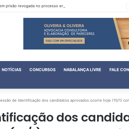
Oruam tem prisão revogada no processo em que é acusado de atentado contra a vida de policiais
NOTÍCIAS
CONCURSOS
NABALANÇA LIVRE
FALE CO
essão de identificação dos candidatos aprovados ocorre hoje (10/1) co
ntificação dos candid