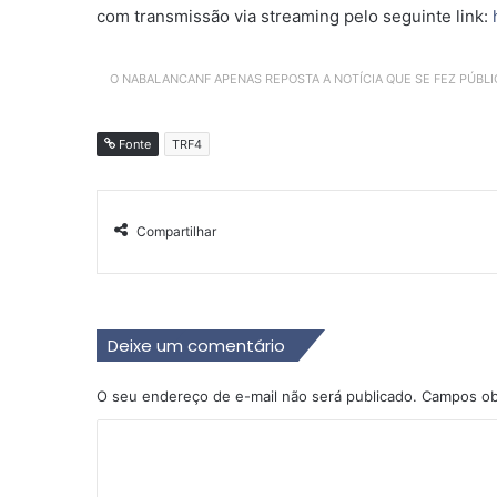
com transmissão via streaming pelo seguinte link:
O NABALANCANF APENAS REPOSTA A NOTÍCIA QUE SE FEZ PÚBL
Fonte
TRF4
Compartilhar
Deixe um comentário
O seu endereço de e-mail não será publicado.
Campos ob
C
o