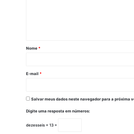
m
e
n
t
á
r
Nome
*
i
o
*
E-mail
*
Salvar meus dados neste navegador para a próxima v
Digite uma resposta em números:
dezesseis + 13 =