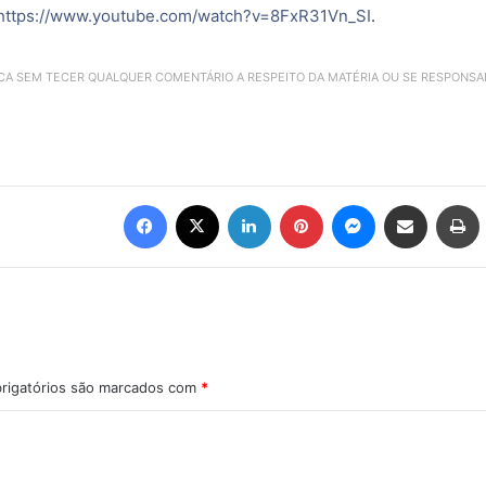
https://www.youtube.com/watch?v=8FxR31Vn_SI
.
ICA SEM TECER QUALQUER COMENTÁRIO A RESPEITO DA MATÉRIA OU SE RESPONS
Facebook
X
Linkedin
Pinterest
Messenger
Compartilhar via e-mail
Imprimir
rigatórios são marcados com
*