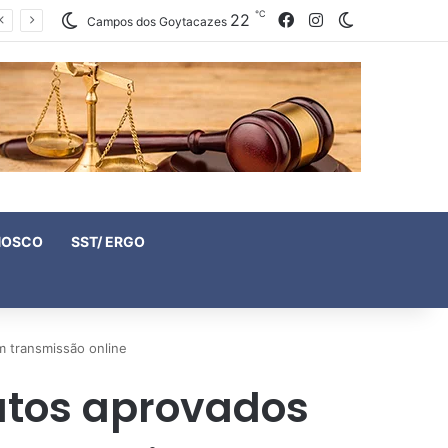
℃
22
Facebook
Instagram
Switch skin
Campos dos Goytacazes
NOSCO
SST/ ERGO
m transmissão online
atos aprovados