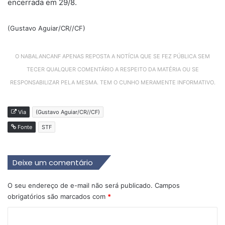
encerrada em 29/8.
(Gustavo Aguiar/CR//CF)
O NABALANCANF APENAS REPOSTA A NOTÍCIA QUE SE FEZ PÚBLICA SEM
TECER QUALQUER COMENTÁRIO A RESPEITO DA MATÉRIA OU SE
RESPONSABILIZAR PELA MESMA. TEM O CUNHO MERAMENTE INFORMATIVO.
Via
(Gustavo Aguiar/CR//CF)
Fonte
STF
Deixe um comentário
O seu endereço de e-mail não será publicado.
Campos
obrigatórios são marcados com
*
C