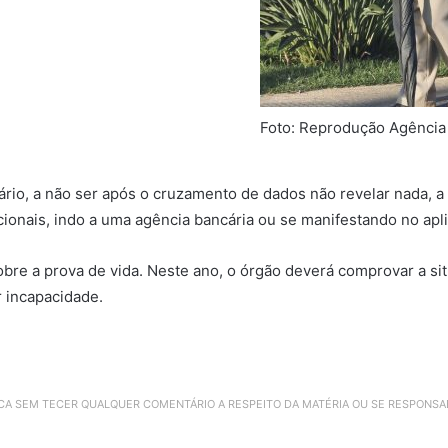
Foto: Reprodução Agência 
ário, a não ser após o cruzamento de dados não revelar nada, a 
cionais, indo a uma agência bancária ou se manifestando no apl
sobre a prova de vida. Neste ano, o órgão deverá comprovar a si
 incapacidade.
ICA SEM TECER QUALQUER COMENTÁRIO A RESPEITO DA MATÉRIA OU SE RESPONS