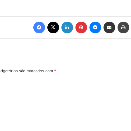
Facebook
X
Linkedin
Pinterest
Messenger
Compartilhar via e-mail
Imprimir
rigatórios são marcados com
*