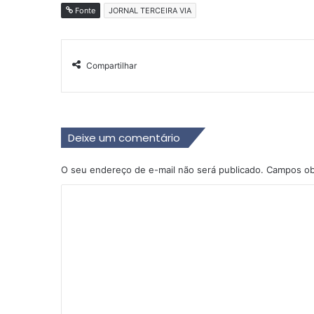
Fonte
JORNAL TERCEIRA VIA
Compartilhar
Deixe um comentário
O seu endereço de e-mail não será publicado.
Campos ob
C
o
m
e
n
t