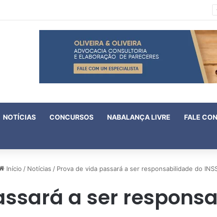
IV Fórum Fluminense de Violência Doméstica e Familiar Contra a Mulher aprova 18 enunciados
NOTÍCIAS
CONCURSOS
NABALANÇA LIVRE
FALE CO
Início
/
Notícias
/
Prova de vida passará a ser responsabilidade do INS
assará a ser responsa