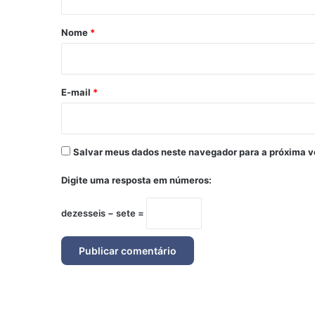
á
r
Nome
*
i
o
*
E-mail
*
Salvar meus dados neste navegador para a próxima v
Digite uma resposta em números:
dezesseis − sete =