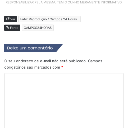
RESPONSABILIZAR PELA MESMA. TEM O CUNHO MERAMENTE INFORMATIVO.
Via
Foto: Reprodução / Campos 24 Horas .
Fonte
CAMPOS24HORAS
Deixe um comentário
O seu endereço de e-mail não será publicado.
Campos
obrigatórios são marcados com
*
C
o
m
e
n
t