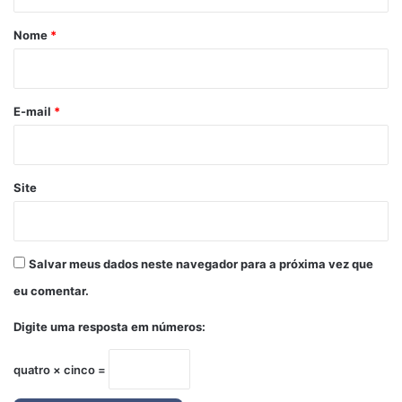
á
r
Nome
*
i
o
*
E-mail
*
Site
Salvar meus dados neste navegador para a próxima vez que
eu comentar.
Digite uma resposta em números:
quatro × cinco =